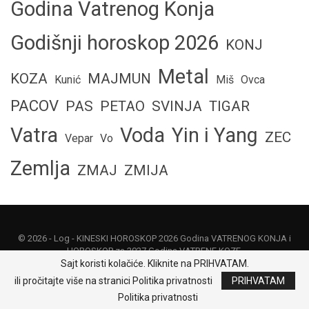
Godina Vatrenog Konja
Godišnji horoskop 2026
KONJ
Metal
KOZA
MAJMUN
Kunić
Miš
Ovca
PACOV
PAS
PETAO
SVINJA
TIGAR
Vatra
Voda
Yin i Yang
ZEC
Vepar
Vo
Zemlja
ZMAJ
ZMIJA
© 2026 -
Log
- KINESKI HOROSKOP 2026 Godina VATRENOG KONJA i
HOROSKOP za 2027 Godina VATRENE KOZE.
Sajt koristi kolačiće. Kliknite na PRIHVATAM.
Politika privatnosti
|
Uslovi korišćenja
|
O nama
|
Kontakt
|
Odricanje od
ili pročitajte više na stranici Politika privatnosti
PRIHVATAM
odgovornosti
Politika privatnosti