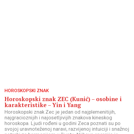
HOROSKOPSKI ZNAK
Horoskopski znak ZEC (Kunić) – osobine i
karakteristike – Yin i Yang
Horoskopski znak Zec je jedan od najplemenitijih,
najgracioznijih i najosetljivijih znakova kineskog
horoskopa. Ljudi rođeni u godini Zeca poznati su po
svojoj uravnoteženoj naravi, razvijenoj intuiciji i snažnoj