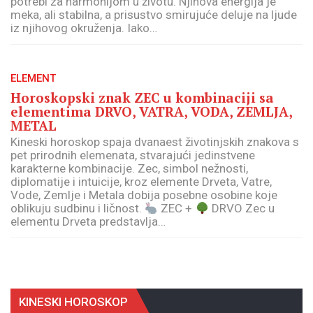
potrebi za harmonijom u životu. Njihova energija je
meka, ali stabilna, a prisustvo smirujuće deluje na ljude
iz njihovog okruženja. Iako…
ELEMENT
Horoskopski znak ZEC u kombinaciji sa
elementima DRVO, VATRA, VODA, ZEMLJA,
METAL
Kineski horoskop spaja dvanaest životinjskih znakova s
pet prirodnih elemenata, stvarajući jedinstvene
karakterne kombinacije. Zec, simbol nežnosti,
diplomatije i intuicije, kroz elemente Drveta, Vatre,
Vode, Zemlje i Metala dobija posebne osobine koje
oblikuju sudbinu i ličnost.
ZEC +
DRVO Zec u
elementu Drveta predstavlja…
KINESKI HOROSKOP