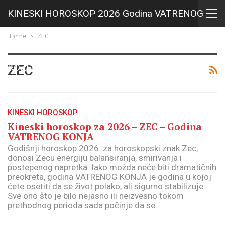
KINESKI HOROSKOP 2026 Godina VATRENOG
Home
ZEC
KONJA i HOROSKOP za 2027 Godina VATRENE
KOZE
ZEC
KINESKI HOROSKOP
Kineski horoskop za 2026 – ZEC – Godina
VATRENOG KONJA
Godišnji horoskop 2026. za horoskopski znak Zec,
donosi Zecu energiju balansiranja, smirivanja i
postepenog napretka. Iako možda neće biti dramatičnih
preokreta, godina VATRENOG KONJA je godina u kojoj
ćete osetiti da se život polako, ali sigurno stabilizuje.
Sve ono što je bilo nejasno ili neizvesno tokom
prethodnog perioda sada počinje da se…