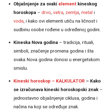
Objašnjenje za svaki
element
kineskog
horoskopa
–
drvo
,
vatra
,
zemlja
,
metal
i
voda
, i kako ovi elementi utiču na ličnost i
sudbinu osobe rođene u određenoj godini.
Kineska Nova godina
– tradicija, rituali,
simboli, značenje promena godina i šta
svaka Nova godina donosi u energetskom
smislu.
Kineski horoskop – KALKULATOR
– Kako
se izračunava kineski horoskopski znak
–
jednostavno objašnjenje ciklusa, godina i
načina na koji se određuje znak.