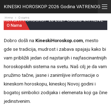
KINESKI HOROSKOP 2026 Godina VATRENOG
Home
O nama
KONJA i HOROSKOP za 2027 Godina VATRENE
O Nama
KOZE
Dobro došli na
KineskiHoroskop.com
, mesto
gde se tradicija, mudrost i zabava spajaju kako bi
vam približili jedan od najstarijih i najfascinantnijih
horoskopskih sistema na svetu. Naš cilj je da vam
pružimo tačne, jasne i zanimljive informacije o
kineskom horoskopu, kineskoj Novoj godini i
bogatoj simbolici zodijaka i elemenata koji ga čine
jedinstvenim.