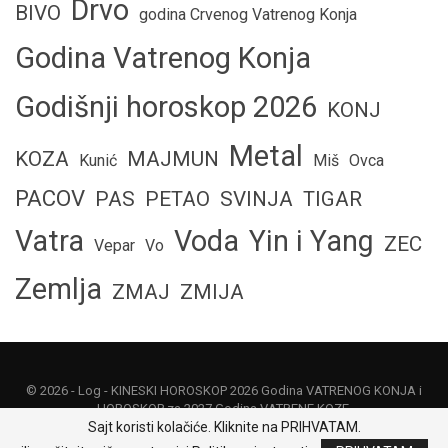
Drvo
BIVO
godina Crvenog Vatrenog Konja
Godina Vatrenog Konja
Godišnji horoskop 2026
KONJ
Metal
KOZA
MAJMUN
Kunić
Miš
Ovca
PACOV
PAS
PETAO
SVINJA
TIGAR
Vatra
Voda
Yin i Yang
ZEC
Vepar
Vo
Zemlja
ZMAJ
ZMIJA
© 2026 -
Log
- KINESKI HOROSKOP 2026 Godina VATRENOG KONJA i
HOROSKOP za 2027 Godina VATRENE KOZE.
Sajt koristi kolačiće. Kliknite na PRIHVATAM.
Politika privatnosti
|
Uslovi korišćenja
|
O nama
|
Kontakt
|
Odricanje od