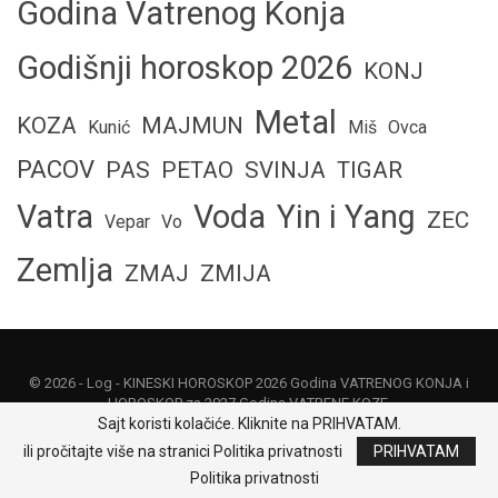
Godina Vatrenog Konja
Godišnji horoskop 2026
KONJ
Metal
KOZA
MAJMUN
Kunić
Miš
Ovca
PACOV
PAS
PETAO
SVINJA
TIGAR
Vatra
Voda
Yin i Yang
ZEC
Vepar
Vo
Zemlja
ZMAJ
ZMIJA
© 2026 -
Log
- KINESKI HOROSKOP 2026 Godina VATRENOG KONJA i
HOROSKOP za 2027 Godina VATRENE KOZE.
Sajt koristi kolačiće. Kliknite na PRIHVATAM.
Politika privatnosti
|
Uslovi korišćenja
|
O nama
|
Kontakt
|
Odricanje od
ili pročitajte više na stranici Politika privatnosti
PRIHVATAM
odgovornosti
Politika privatnosti