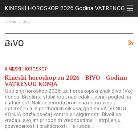
KINESKI HOROSKOP 2026 Godina VATRENOG
Home
BIVO
KONJA i HOROSKOP za 2027 Godina VATRENE
KOZE
BIVO
KINESKI HOROSKOP
Kineski horoskop za 2026 – BIVO – Godina
VATRENOG KONJA
Godišnji horoskop 2026. za horoskopski znak Bivo (Vo)
donosi Bivolima stabilnost, napredak i jasniji pogled na
budućnost. Nakon perioda promena i emotivnog
opterećenja iz prethodnih ciklusa, godina VATRENOG
KONJA pruža osećaj kontrole i sigurnosti. Bivoli se
vraćaju svojim prirodnim vrednostima – strpljenju,
posvećenosti i praktičnosti – ali sada…