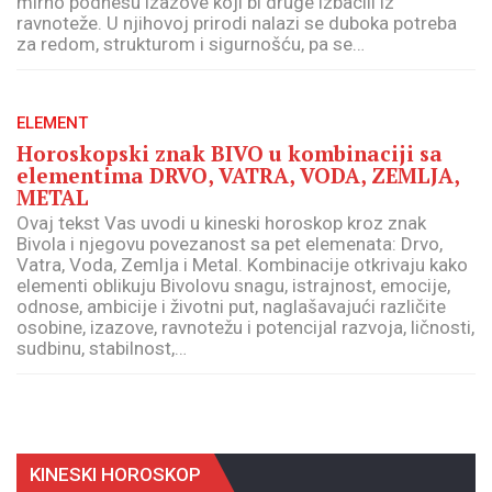
mirno podnesu izazove koji bi druge izbacili iz
ravnoteže. U njihovoj prirodi nalazi se duboka potreba
za redom, strukturom i sigurnošću, pa se…
ELEMENT
Horoskopski znak BIVO u kombinaciji sa
elementima DRVO, VATRA, VODA, ZEMLJA,
METAL
Ovaj tekst Vas uvodi u kineski horoskop kroz znak
Bivola i njegovu povezanost sa pet elemenata: Drvo,
Vatra, Voda, Zemlja i Metal. Kombinacije otkrivaju kako
elementi oblikuju Bivolovu snagu, istrajnost, emocije,
odnose, ambicije i životni put, naglašavajući različite
osobine, izazove, ravnotežu i potencijal razvoja, ličnosti,
sudbinu, stabilnost,…
KINESKI HOROSKOP