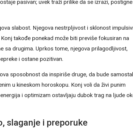
ostaje pasivan; uvek traži prilike da se izrazi, postigne
ova slabost. Njegova nestrpljivost i sklonost impulsi
. Konj takođe ponekad može biti previše fokusiran na
e sa drugima. Uprkos tome, njegova prilagodljivost,
preke i ostane pozitivan.
jegova sposobnost da inspiriše druge, da bude samostal
venim u kineskom horoskopu. Konj voli da živi punim
va energija i optimizam ostavljaju dubok trag na ljude o
, slaganje i preporuke