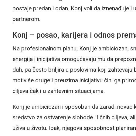
postaje predan i odan. Konj voli da iznenađuje i 
partnerom.
Konj – posao, karijera i odnos pre
Na profesionalnom planu, Konj je ambiciozan, s
energija i inicijativa omogućavaju mu da prepozna 
duh, pa često briljira u poslovima koji zahtevaju 
motiviše druge i preuzima inicijativu čini ga pr
ciljeva čak i u zahtevnim situacijama.
Konj je ambiciozan i sposoban da zaradi novac kro
sredstvo za ostvarenje slobode i ličnih ciljeva, a
uživa u životu. Ipak, njegova sposobnost planiran