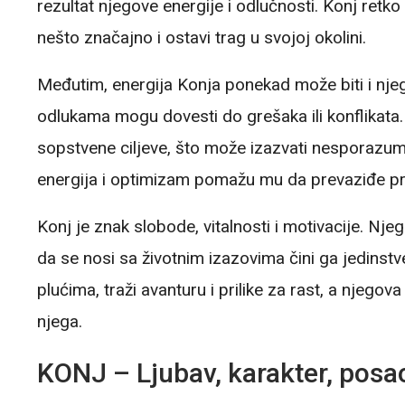
rezultat njegove energije i odlučnosti. Konj retko 
nešto značajno i ostavi trag u svojoj okolini.
Međutim, energija Konja ponekad može biti i njeg
odlukama mogu dovesti do grešaka ili konflikata
sopstvene ciljeve, što može izazvati nesporazum
energija i optimizam pomažu mu da prevaziđe pre
Konj je znak slobode, vitalnosti i motivacije. N
da se nosi sa životnim izazovima čini ga jedinst
plućima, traži avanturu i prilike za rast, a njego
njega.
KONJ – Ljubav, karakter, posao