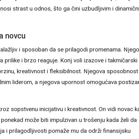
unosi strast u odnos, što ga čini uzbudljivim i dinamič
ma novcu
nalažljiv i sposoban da se prilagodi promenama. Njeg
prilike i brzo reaguje. Konj voli izazove i takmičarski
brzinu, kreativnost i fleksibilnost. Njegova sposobnost
irodnim liderom, a njegova upornost omogućava postiza
z sopstvenu inicijativu i kreativnost. On vidi novac k
li ponekad može biti impulzivan u trošenju kada želi da
ja i prilagodljivosti pomaže mu da održi finansijsku