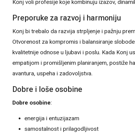
Konj voli profesije koje kombinuju izazov, dina
Preporuke za razvoj i harmoniju
Konj bi trebalo da razvija strpljenje i pažnju pr
Otvorenost za kompromis i balansiranje slobode
kvalitetnije odnose u ljubavi i poslu. Kada Konj u
empatijom i promišljenim planiranjem, postiže har
avantura, uspeha i zadovoljstva.
Dobre i loše osobine
Dobre osobine
:
energija i entuzijazam
samostalnost i prilagodljivost