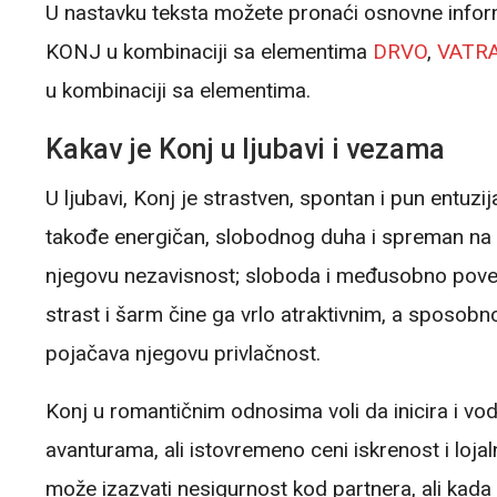
U nastavku teksta možete pronaći osnovne infor
KONJ u kombinaciji sa elementima
DRVO
,
VATR
u kombinaciji sa elementima.
Kakav je Konj u ljubavi i vezama
U ljubavi, Konj je strastven, spontan i pun entuzi
takođe energičan, slobodnog duha i spreman na av
njegovu nezavisnost; sloboda i međusobno pover
strast i šarm čine ga vrlo atraktivnim, a sposob
pojačava njegovu privlačnost.
Konj u romantičnim odnosima voli da inicira i vod
avanturama, ali istovremeno ceni iskrenost i lo
može izazvati nesigurnost kod partnera, ali kad