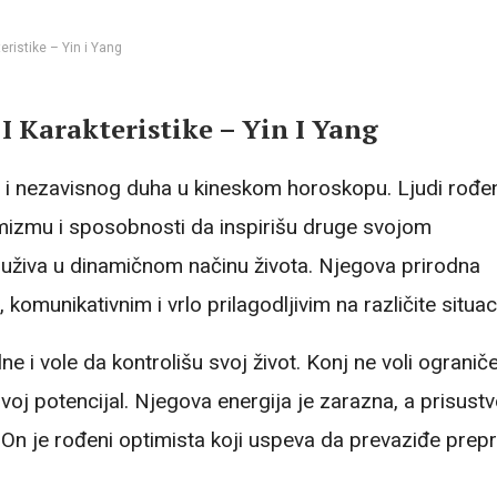
ristike – Yin i Yang
 Karakteristike – Yin I Yang
e i nezavisnog duha u kineskom horoskopu. Ljudi rođen
timizmu i sposobnosti da inspirišu druge svojom
 i uživa u dinamičnom načinu života. Njegova prirodna
komunikativnim i vrlo prilagodljivim na različite situaci
i vole da kontrolišu svoj život. Konj ne voli ogranič
svoj potencijal. Njegova energija je zarazna, a prisust
 On je rođeni optimista koji uspeva da prevaziđe prep