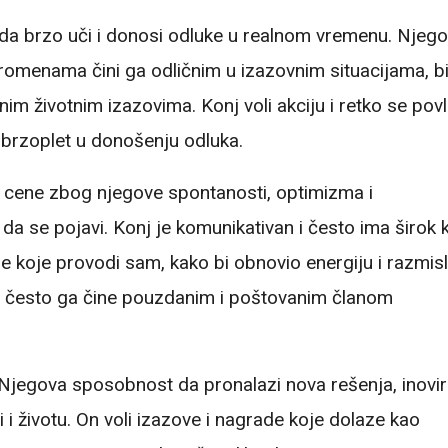
n da brzo uči i donosi odluke u realnom vremenu. Njeg
promenama čini ga odličnim u izazovnim situacijama, bi
m životnim izazovima. Konj voli akciju i retko se povl
i brzoplet u donošenju odluka.
ga cene zbog njegove spontanosti, optimizma i
a se pojavi. Konj je komunikativan i često ima širok 
me koje provodi sam, kako bi obnovio energiju i razmisl
ost često ga čine pouzdanim i poštovanim članom
. Njegova sposobnost da pronalazi nova rešenja, inovir
 i životu. On voli izazove i nagrade koje dolaze kao