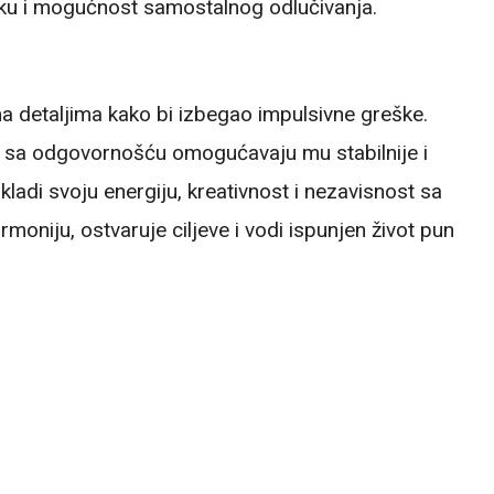
miku i mogućnost samostalnog odlučivanja.
ema detaljima kako bi izbegao impulsivne greške.
 sa odgovornošću omogućavaju mu stabilnije i
skladi svoju energiju, kreativnost i nezavisnost sa
moniju, ostvaruje ciljeve i vodi ispunjen život pun