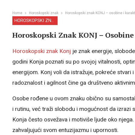
Home
Horoskopski znak
Horoskopski znak KONJ – osobine i karakte
HOROSKOPSKI ZNAK
Horoskopski Znak KONJ – Osobine I
Horoskopski znak
Konj
je znak energije, slobod
godini Konja poznati su po svojoj vitalnosti, op
energijom. Konj voli da istražuje, pokreće stvari
radoznalost i agilnost čine ga društveno aktivnim, 
Osobe rođene u ovom znaku obično su samostalne 
i rutinu, već traži slobodu i mogućnost da izrazi 
Konja često osvežava i motiviše ljude oko njega.
zahvaljujući svom entuzijazmu i upornosti.