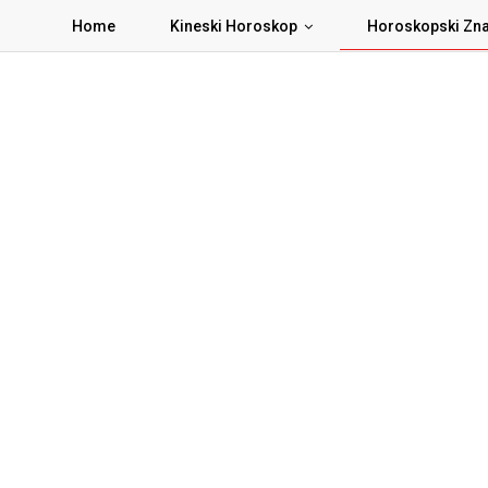
Home
Kineski Horoskop
Horoskopski Zn