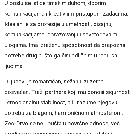
U poslu se ističe timskim duhom, dobrim
komunikacijama i kreativnim pristupom zadacima.
Idealan je za profesije u umetnosti, dizajnu,
komunikacijama, obrazovanju i savetodavnim
ulogama. Ima izraženu sposobnost da prepozna
potrebe drugih, što ga čini odličnim u radu sa
ljudima.
U ljubavi je romantičan, nežan i izuzetno
posvećen. Traži partnera koji mu donosi sigurnost
i emocionalnu stabilnost, ali i razume njegovu
potrebu za blagom, harmoničnom atmosferom.
Zec-Drvo se ne upušta u površne odnose, već
gradi veze zasnovane na poverenju i dubini.