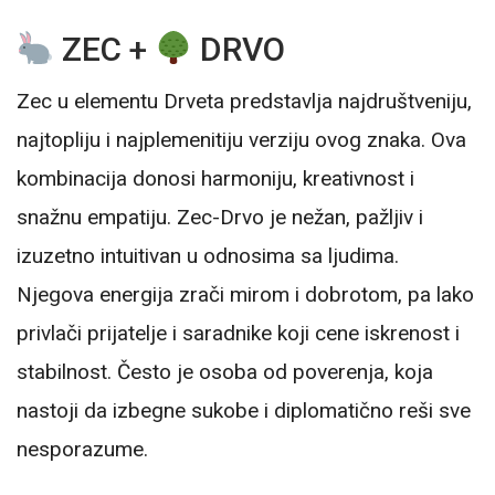
ZEC +
DRVO
Zec u elementu Drveta predstavlja najdruštveniju,
najtopliju i najplemenitiju verziju ovog znaka. Ova
kombinacija donosi harmoniju, kreativnost i
snažnu empatiju. Zec-Drvo je nežan, pažljiv i
izuzetno intuitivan u odnosima sa ljudima.
Njegova energija zrači mirom i dobrotom, pa lako
privlači prijatelje i saradnike koji cene iskrenost i
stabilnost. Često je osoba od poverenja, koja
nastoji da izbegne sukobe i diplomatično reši sve
nesporazume.