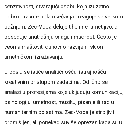
senzitivnost, stvarajući osobu koja izuzetno
dobro razume tuđa osećanja i reaguје sa velikom
pažnjom. Zec-Voda deluje tiho i nenametljivo, ali
poseduje unutrašnju snagu i mudrost. Često je
veoma maštovit, duhovno razvijen i sklon
umetničkom izražavanju.
U poslu se ističe analitičnošću, istrajnošću i
kreativnim pristupom zadacima. Odlično se
snalazi u profesijama koje uključuju komunikaciju,
psihologiju, umetnost, muziku, pisanje ili rad u
humanitarnim oblastima. Zec-Voda je strpljiv i
promišljen, ali ponekad suviše oprezan kada su u