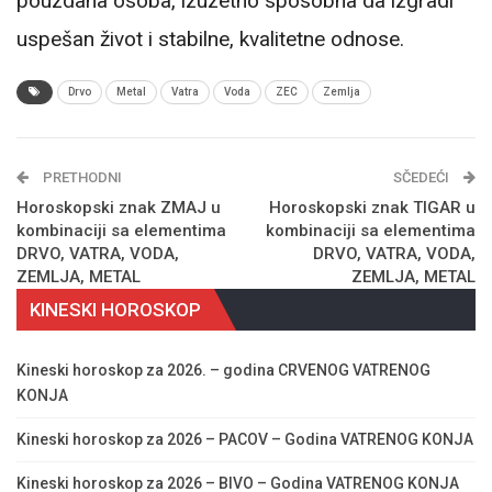
pouzdana osoba, izuzetno sposobna da izgradi
uspešan život i stabilne, kvalitetne odnose.
Drvo
Metal
Vatra
Voda
ZEC
Zemlja
PRETHODNI
SČEDEĆI
Horoskopski znak ZMAJ u
Horoskopski znak TIGAR u
kombinaciji sa elementima
kombinaciji sa elementima
DRVO, VATRA, VODA,
DRVO, VATRA, VODA,
ZEMLJA, METAL
ZEMLJA, METAL
KINESKI HOROSKOP
Kineski horoskop za 2026. – godina CRVENOG VATRENOG
KONJA
Kineski horoskop za 2026 – PACOV – Godina VATRENOG KONJA
Kineski horoskop za 2026 – BIVO – Godina VATRENOG KONJA