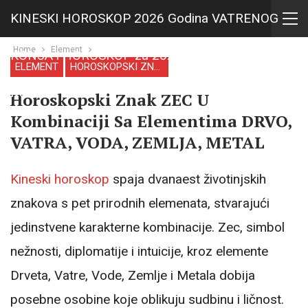
KINESKI HOROSKOP 2026 Godina VATRENOG
Home
Element
KONJA i HOROSKOP za 2027 Godina VATRENE
ELEMENT
HOROSKOPSKI ZNAK
KOZE
Horoskopski Znak ZEC U
Kombinaciji Sa Elementima DRVO,
VATRA, VODA, ZEMLJA, METAL
Kineski horoskop
spaja dvanaest životinjskih
znakova s pet prirodnih elemenata, stvarajući
jedinstvene karakterne kombinacije. Zec, simbol
nežnosti, diplomatije i intuicije, kroz elemente
Drveta, Vatre, Vode, Zemlje i Metala dobija
posebne osobine koje oblikuju sudbinu i ličnost.