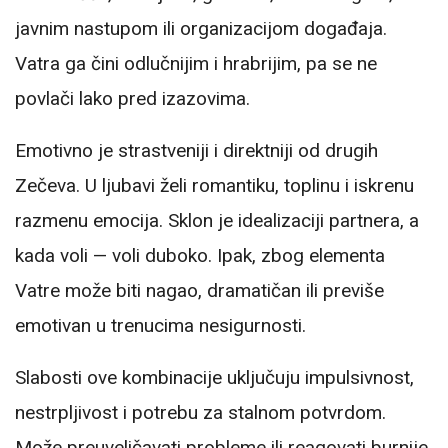
javnim nastupom ili organizacijom događaja.
Vatra ga čini odlučnijim i hrabrijim, pa se ne
povlači lako pred izazovima.
Emotivno je strastveniji i direktniji od drugih
Zečeva. U ljubavi želi romantiku, toplinu i iskrenu
razmenu emocija. Sklon je idealizaciji partnera, a
kada voli — voli duboko. Ipak, zbog elementa
Vatre može biti nagao, dramatičan ili previše
emotivan u trenucima nesigurnosti.
Slabosti ove kombinacije uključuju impulsivnost,
nestrpljivost i potrebu za stalnom potvrdom.
Može preuveličavati probleme ili reagovati burnije