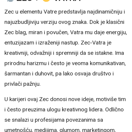
Zec u elementu Vatre predstavlja najdinamičniju i
najuzbudljiviju verziju ovog znaka. Dok je klasični
Zec blag, miran i povučen, Vatra mu daje energiju,
entuzijazam i izraženiji nastup. Zec-Vatra je
kreativniji, odvažniji i spremniji da se istakne. Ima
prirodnu harizmu i često je veoma komunikativan,
šarmantan i duhovit, pa lako osvajа društvo i
privlači pažnju.
U karijeri ovaj Zec donosi nove ideje, motiviše tim
i često preuzima ulogu kreativnog lidera. Odlično
se snalazi u profesijama povezanima sa
umetnošću, medijima, glumom, marketingom,