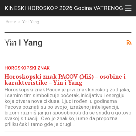
KINESKI HOROSKOP 2026 Godina VATRENOG
Home
Yin i Yang
KONJA i HOROSKOP za 2027 Godina VATRENE
KOZE
Yin I Yang
HOROSKOPSKI ZNAK
Horoskopski znak PACOV (Miš) – osobine i
karakteristike – Yin i Yang
Horoskopski znak Pacov je prvi znak kineskog zodijaka,
i samim tim simbolizuje početak, inicijativu i energiju
koja otvara nove cikluse. Ljudi rođeni u godinama
Pacova poznati su po svojoj izraženoj inteligenciji,
brzom razmišljanju i sposobnosti da se snađu u gotovo
svakoj situaciji. Ovo je znak koji ume da prepozna
priliku čak i tamo gde je drugi…