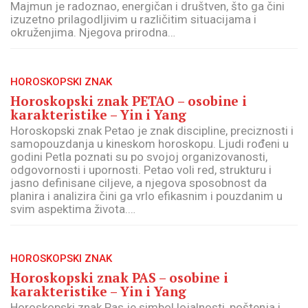
Majmun je radoznao, energičan i društven, što ga čini
izuzetno prilagodljivim u različitim situacijama i
okruženjima. Njegova prirodna…
HOROSKOPSKI ZNAK
Horoskopski znak PETAO – osobine i
karakteristike – Yin i Yang
Horoskopski znak Petao je znak discipline, preciznosti i
samopouzdanja u kineskom horoskopu. Ljudi rođeni u
godini Petla poznati su po svojoj organizovanosti,
odgovornosti i upornosti. Petao voli red, strukturu i
jasno definisane ciljeve, a njegova sposobnost da
planira i analizira čini ga vrlo efikasnim i pouzdanim u
svim aspektima života.…
HOROSKOPSKI ZNAK
Horoskopski znak PAS – osobine i
karakteristike – Yin i Yang
Horoskopski znak Pas je simbol lojalnosti, poštenja i