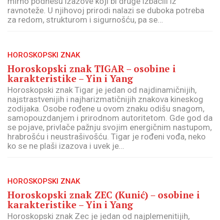
mirno podnesu izazove koji bi druge izbacili iz
ravnoteže. U njihovoj prirodi nalazi se duboka potreba
za redom, strukturom i sigurnošću, pa se…
HOROSKOPSKI ZNAK
Horoskopski znak TIGAR – osobine i
karakteristike – Yin i Yang
Horoskopski znak Tigar je jedan od najdinamičnijih,
najstrastvenijih i najharizmatičnijih znakova kineskog
zodijaka. Osobe rođene u ovom znaku odišu snagom,
samopouzdanjem i prirodnom autoritetom. Gde god da
se pojave, privlače pažnju svojim energičnim nastupom,
hrabrošću i neustrašivošću. Tigar je rođeni vođa, neko
ko se ne plaši izazova i uvek je…
HOROSKOPSKI ZNAK
Horoskopski znak ZEC (Kunić) – osobine i
karakteristike – Yin i Yang
Horoskopski znak Zec je jedan od najplemenitijih,