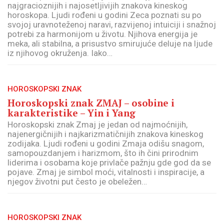
najgracioznijih i najosetljivijih znakova kineskog
horoskopa. Ljudi rođeni u godini Zeca poznati su po
svojoj uravnoteženoj naravi, razvijenoj intuiciji i snažnoj
potrebi za harmonijom u životu. Njihova energija je
meka, ali stabilna, a prisustvo smirujuće deluje na ljude
iz njihovog okruženja. Iako…
HOROSKOPSKI ZNAK
Horoskopski znak ZMAJ – osobine i
karakteristike – Yin i Yang
Horoskopski znak Zmaj je jedan od najmoćnijih,
najenergičnijih i najkarizmatičnijih znakova kineskog
zodijaka. Ljudi rođeni u godini Zmaja odišu snagom,
samopouzdanjem i harizmom, što ih čini prirodnim
liderima i osobama koje privlače pažnju gde god da se
pojave. Zmaj je simbol moći, vitalnosti i inspiracije, a
njegov životni put često je obeležen…
HOROSKOPSKI ZNAK