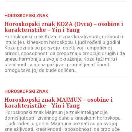
HOROSKOPSKI ZNAK
Horoskopski znak KOZA (Ovca) – osobine i
karakteristike – Yin i Yang
Horoskopski znak Koza je znak kreativnosti, nežnosti i
intuicije u kineskom horoskopu. Ljudi rođeni u godini
Koze poznati su po svojoj osetljivoj i empatičnoj
prirodi, sposobnosti da prepoznaju emocije drugih i da
unesu harmoniju u svoje okruženje. Koza teži miru i
stabilnosti, a njena pažljiva i promišljena ličnost
omogućava joj da bude odličan…
HOROSKOPSKI ZNAK
Horoskopski znak MAJMUN – osobine i
karakteristike – Yin i Yang
Horoskopski znak Majmun je znak inteligencije,
domišljatosti i živahnog duha u kineskom horoskopu.
Ljudi rođeni u godini Majmuna poznati su po svojoj
snalažljivosti, kreativnosti i sposobnosti da brzo uče.