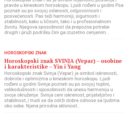
pravde u kineskom horoskopu. Ljudi rođeni u godini Psa
poznati su po svojoj odanosti, odgovornosti i
posvećenosti. Pas teži harmoniji, sigurnosti i
stabilnosti, kako u ličnom, tako i u profesionalnom
životu. Njegova sposobnost da prepozna potrebe
drugih i pruži podršku čini ga izuzetno cenjenim…
HOROSKOPSKI ZNAK
Horoskopski znak SVINJA (Vepar) – osobine
i karakteristike – Yin i Yang
Horoskopski znak Svinja (Vepar) je simbol iskrenosti,
dobrote i optimizma u kineskom horoskopu. Ljudi
rođeni u godini Svinje poznati su po svojoj toplini,
velikodušnosti i sposobnosti da unesu harmoniju u
svoje okruženje. Svinja ceni iskrenost, prijateljstvo i
stabilnost, i trudi se da održi dobre odnose sa ljudima
oko sebe. Njena prirodna sklonost…