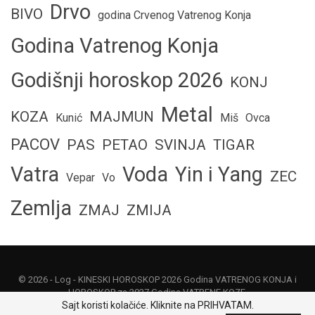
Drvo
BIVO
godina Crvenog Vatrenog Konja
Godina Vatrenog Konja
Godišnji horoskop 2026
KONJ
Metal
KOZA
MAJMUN
Kunić
Miš
Ovca
PACOV
PAS
PETAO
SVINJA
TIGAR
Vatra
Voda
Yin i Yang
ZEC
Vepar
Vo
Zemlja
ZMAJ
ZMIJA
© 2026 -
Log
- KINESKI HOROSKOP 2026 Godina VATRENOG KONJA i
HOROSKOP za 2027 Godina VATRENE KOZE.
Sajt koristi kolačiće. Kliknite na PRIHVATAM.
Politika privatnosti
|
Uslovi korišćenja
|
O nama
|
Kontakt
|
Odricanje od