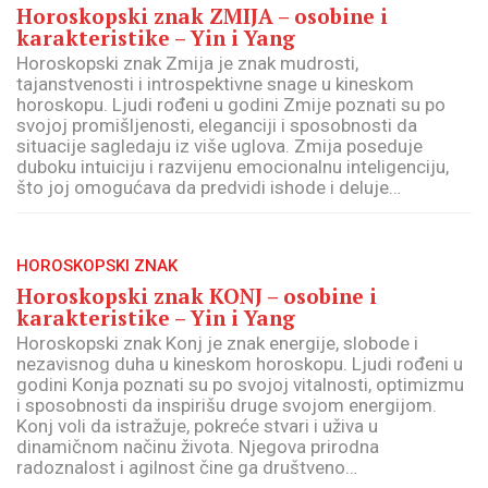
Horoskopski znak ZMIJA – osobine i
karakteristike – Yin i Yang
Horoskopski znak Zmija je znak mudrosti,
tajanstvenosti i introspektivne snage u kineskom
horoskopu. Ljudi rođeni u godini Zmije poznati su po
svojoj promišljenosti, eleganciji i sposobnosti da
situacije sagledaju iz više uglova. Zmija poseduje
duboku intuiciju i razvijenu emocionalnu inteligenciju,
što joj omogućava da predvidi ishode i deluje…
HOROSKOPSKI ZNAK
Horoskopski znak KONJ – osobine i
karakteristike – Yin i Yang
Horoskopski znak Konj je znak energije, slobode i
nezavisnog duha u kineskom horoskopu. Ljudi rođeni u
godini Konja poznati su po svojoj vitalnosti, optimizmu
i sposobnosti da inspirišu druge svojom energijom.
Konj voli da istražuje, pokreće stvari i uživa u
dinamičnom načinu života. Njegova prirodna
radoznalost i agilnost čine ga društveno…