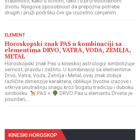
stabilnosti, kako u ličnom, tako i u profesionalnom
životu. Njegova sposobnost da prepozna potrebe
drugih i pruži podršku čini ga izuzetno cenjenim…
ELEMENT
Horoskopski znak PAS u kombinaciji sa
elementima DRVO, VATRA, VODA, ZEMLJA,
METAL
Horoskopski znak Pas u kineskoj astrologiji simbolizuje
vernost, pravdu i zaštitu. U kombinaciji sa elementima
Drvo, Vatra, Voda, Zemlja i Metal, ovaj znak dobija
različite dimenzije karaktera, oblikuje životne izazove i
otkriva unutrašnju snagu kroz bogatu tradiciju i duboku
simboliku.
PAS +
DRVO Pas u elementu Drveta je
pouzdan,…
KINESKI HOROSKOP