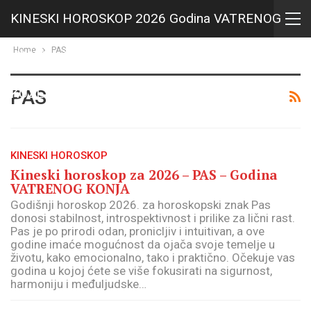
KINESKI HOROSKOP 2026 Godina VATRENOG
Home
PAS
KONJA i HOROSKOP za 2027 Godina VATRENE
KOZE
PAS
KINESKI HOROSKOP
Kineski horoskop za 2026 – PAS – Godina
VATRENOG KONJA
Godišnji horoskop 2026. za horoskopski znak Pas
donosi stabilnost, introspektivnost i prilike za lični rast.
Pas je po prirodi odan, pronicljiv i intuitivan, a ove
godine imaće mogućnost da ojača svoje temelje u
životu, kako emocionalno, tako i praktično. Očekuje vas
godina u kojoj ćete se više fokusirati na sigurnost,
harmoniju i međuljudske…