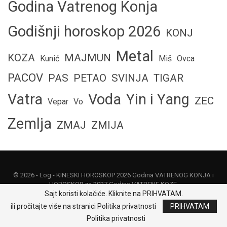
Godina Vatrenog Konja
Godišnji horoskop 2026
KONJ
Metal
KOZA
MAJMUN
Kunić
Miš
Ovca
PACOV
PAS
PETAO
SVINJA
TIGAR
Vatra
Voda
Yin i Yang
ZEC
Vepar
Vo
Zemlja
ZMAJ
ZMIJA
© 2026 -
Log
- KINESKI HOROSKOP 2026 Godina VATRENOG KONJA i
HOROSKOP za 2027 Godina VATRENE KOZE.
Sajt koristi kolačiće. Kliknite na PRIHVATAM.
Politika privatnosti
|
Uslovi korišćenja
|
O nama
|
Kontakt
|
Odricanje od
ili pročitajte više na stranici Politika privatnosti
PRIHVATAM
odgovornosti
Politika privatnosti